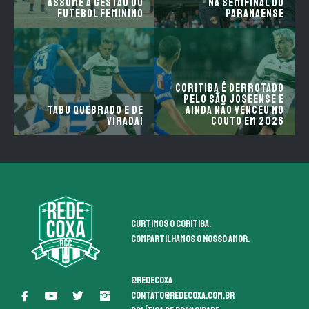
assume a gestão do
na semifinal do
futebol feminino
Paranaense
Coritiba é derrotado
pelo São Joseense e
Tabu quebrado e de
ainda não venceu no
virada!
Couto em 2026
Curtimos o coritiba.
Compartilhamos o nosso amor.
@redecoxa
contato@redecoxa.com.br