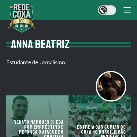
ANNA BEATRIZ
Estudante de Jornalismo.
Renato Marques chega
por empréstimo e
Estreia das Gurias do
reforça o ataque do
Coxa no Brasileirão