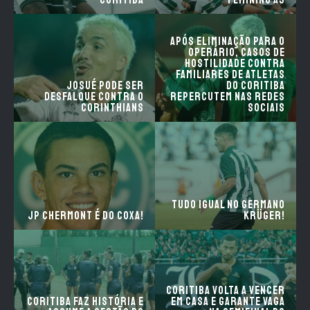
Coritiba
Feminino A3
Após eliminação para o
Operário, casos de
hostilidade contra
familiares de atletas
Josué pode ser
do Coritiba
desfalque contra o
repercutem nas redes
Corinthians
sociais
Tudo igual no Germano
JP Chermont é do Coxa!
Krüger!
Coritiba volta a vencer
Coritiba faz história e
em casa e garante vaga