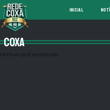
INICIAL
NOT
COXA
Nenhum post encontrado.