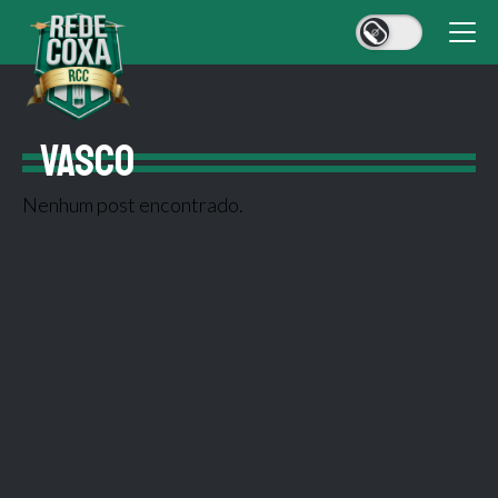
VASCO
Nenhum post encontrado.