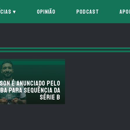
ÍCIAS
OPINIÃO
PODCAST
APO
son é anunciado pelo
iba para sequência da
Série B