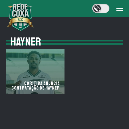
HAYNER
Coritiba anuncia
contratação de Hayner