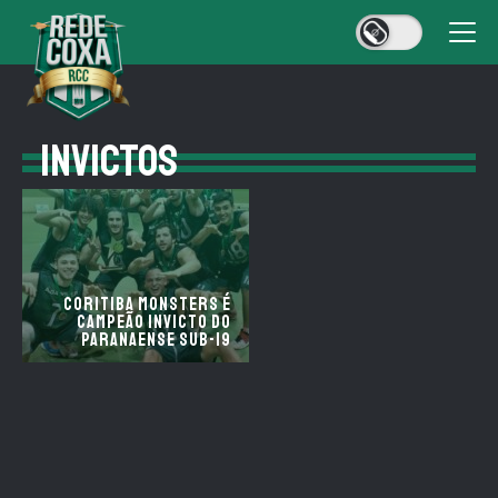
INVICTOS
Coritiba Monsters é
campeão invicto do
Paranaense sub-19