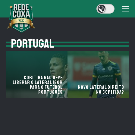
PORTUGAL
Coritiba não deve
liberar o lateral Igor
para o futebol
Novo lateral direito
português
no Coritiba?