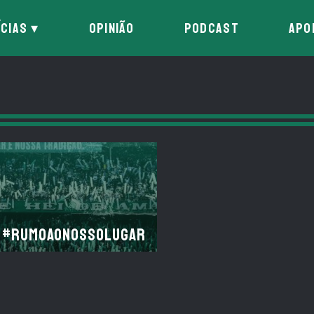
ÍCIAS
OPINIÃO
PODCAST
APO
#RumoAoNossoLugar