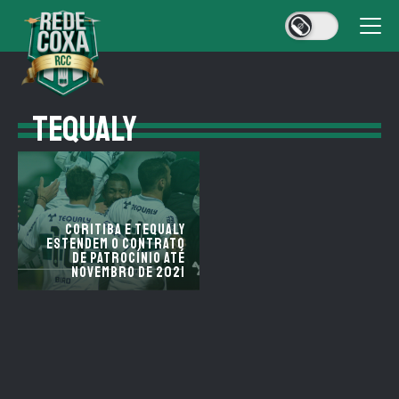
TEQUALY
Coritiba e Tequaly
estendem o contrato
de patrocínio até
novembro de 2021