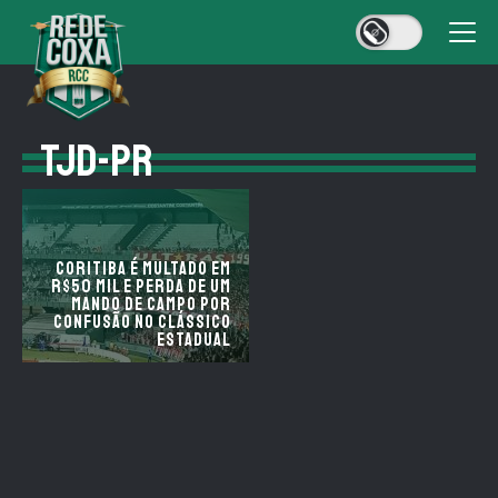
TJD-PR
Coritiba é multado em
R$50 mil e perda de um
mando de campo por
confusão no clássico
estadual