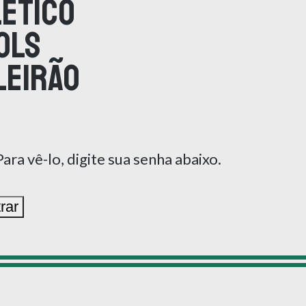
letico
ols
leirão
ra vê-lo, digite sua senha abaixo.