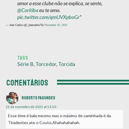
amor a esse clube não se explica, se sente,
@Coritiba
eu te amo.
pic.twitter.com/qmUVXpboGr
— Jean Carlos (@_jeancarlos76)
November 20, 2021
TAGS
Série B
,
Torcedor
,
Torcida
COMENTÁRIOS
Roberto Fagundes
21 de novembro de 2021 at 13:10
Esse time é bala mesmo mas o máximo de caminhada é da
Tiradentes ate o Couto.Ahahahahahah.