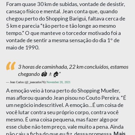
Foram quase 30 km de subidas, vontade de desistir,
cansaço físico e mental. Jean conta que, quando
chegou perto do Shopping Barigui, faltava cerca de
5 km e parecia “tão perto e tão longe ao mesmo
tempo.” O que manteve o torcedor motivado foi a
vontade de sentir a mesma sensação do dia 1° de
maio de 1990.
3 horas de caminhada, 22 km concluídos, estamos
chegando 🏟️🚶🏠
— Jean Carlos (@_jeancarlos76)
November 20, 2021
A emoção veio à tona perto do Shopping Mueller,
mas aflorou quando Jean pisou no Couto Pereira. “É
um negócio indescritível. A emoção…É um coisa de
você lutar contra seu próprio corpo, contra você
mesmo. É uma coisa pequena, mas fazer algo por
esse clube não tem preço, vale muito a pena. Ainda
não caiu a ficha do que eu fiz, dessa promessa.
Mais