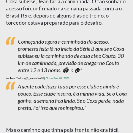
Coxa subisse, Jean faria a caminhada. O tão sonhado
acesso foi confirmado na semana passada contra o
Brasil-RS e, depois de alguns dias de treino, o
torcedor estava preparado para o desafio.
Começando agora a caminhada do acesso,
promessa feita lá no início da Série B que se o Coxa
subisse eu ia caminhando de casa até o Couto, 30
km de caminhada, previsão de chegar no Couto
entre 12 e 13 horas. 🏟️🚶🏠
— Jean Carlos (@_jeancarlos76)
November 20, 2021
A gente pode fazer tudo por esse clube e ainda é
pouco. Esse clube inspira, é a minha vida. Se o Coxa
ganha, a semana fica linda. Se o Coxa perde, nada
presta. Foi isso que me inspirou.
Mas o caminho que tinha pela frente não era fácil.