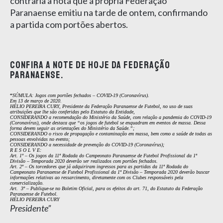
contraria a nota que a própria Federação
Paranaense emitiu na tarde de ontem, confirmando
a partida com portões abertos.
Confira a note de hoje da Federação
Paranaense.
“
SÚMULA
: Jogos com portões fechados – COVID-19 (Coronavírus).
Em 13 de março de 2020.
HÉLIO PEREIRA CURY, Presidente da Federação Paranaense de Futebol, no uso de suas
atribuições que lhe são conferidas pelo Estatuto da Entidade,
CONSIDERANDO a recomendação do Ministério da Saúde, com relação a pandemia do COVID-19
(Coronavírus), onde destaca que “os jogos de futebol se enquadram em eventos de massa. Dessa
forma devem seguir as orientações do Ministério da Saúde.”;
CONSIDERANDO o risco de propagação e contaminação em massa, bem como a saúde de todas as
pessoas envolvidas no evento;
CONSIDERANDO a necessidade de prevenção do COVID-19 (Coronavírus);
R E S O L V E:
Art. 1º – Os jogos da 11ª Rodada do Campeonato Paranaense de Futebol Profissional da 1ª
Divisão – Temporada 2020 deverão ser realizados com portões fechados.
Art. 2º – Os torcedores que já adquiriram ingressos para as partidas da 11ª Rodada do
Campeonato Paranaense de Futebol Profissional da 1ª Divisão – Temporada 2020 deverão buscar
informações relativas ao ressarcimento, diretamente com os Clubes responsáveis pela
comercialização.
Art. 3º – Publique-se no Boletim Oficial, para os efeitos do art. 71, do Estatuto da Federação
Paranaense de Futebol.
HÉLIO PEREIRA CURY
Presidente”