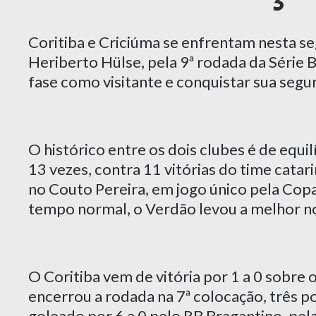
Coritiba e Criciúma se enfrentam nesta seg
Heriberto Hülse, pela 9ª rodada da Série B
fase como visitante e conquistar sua segun
O histórico entre os dois clubes é de equi
13 vezes, contra 11 vitórias do time cata
no Couto Pereira, em jogo único pela Copa
tempo normal, o Verdão levou a melhor nos
O Coritiba vem de vitória por 1 a 0 sobre
encerrou a rodada na 7ª colocação, três po
goleado por 6 a 0 pelo RB Bragantino, pel