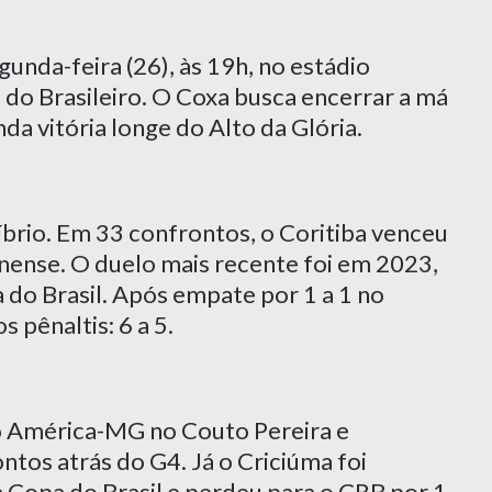
unda-feira (26), às 19h, no estádio
 do Brasileiro. O Coxa busca encerrar a má
da vitória longe do Alto da Glória.
líbrio. Em 33 confrontos, o Coritiba venceu
rinense. O duelo mais recente foi em 2023,
 do Brasil. Após empate por 1 a 1 no
 pênaltis: 6 a 5.
 o América-MG no Couto Pereira e
ntos atrás do G4. Já o Criciúma foi
a Copa do Brasil e perdeu para o CRB por 1