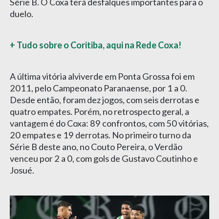
Série B. O Coxa terá desfalques importantes para o
duelo.
+ Tudo sobre o Coritiba, aqui na Rede Coxa!
A última vitória alviverde em Ponta Grossa foi em
2011, pelo Campeonato Paranaense, por 1 a 0.
Desde então, foram dez jogos, com seis derrotas e
quatro empates. Porém, no retrospecto geral, a
vantagem é do Coxa: 89 confrontos, com 50 vitórias,
20 empates e 19 derrotas. No primeiro turno da
Série B deste ano, no Couto Pereira, o Verdão
venceu por 2 a 0, com gols de Gustavo Coutinho e
Josué.