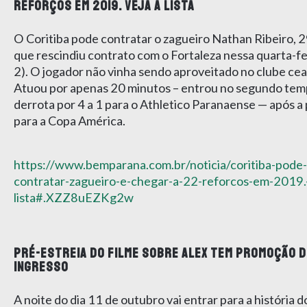
REFORÇOS EM 2019. VEJA A LISTA
O Coritiba pode contratar o zagueiro Nathan Ribeiro, 2
que rescindiu contrato com o Fortaleza nessa quarta-fei
2). O jogador não vinha sendo aproveitado no clube ce
Atuou por apenas 20 minutos – entrou no segundo tem
derrota por 4 a 1 para o Athletico Paranaense — após a
para a Copa América.
https://www.bemparana.com.br/noticia/coritiba-pode-
contratar-zagueiro-e-chegar-a-22-reforcos-em-2019.-
lista#.XZZ8uEZKg2w
PRÉ-ESTREIA DO FILME SOBRE ALEX TEM PROMOÇÃO D
INGRESSO
A noite do dia 11 de outubro vai entrar para a história d