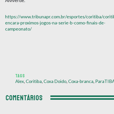
Alviverde.
https://www.tribunapr.com.br/esportes/coritiba/coriti
encara-proximos-jogos-na-serie-b-como-finais-de-
campeonato/
TAGS
Alex
,
Coritiba
,
Coxa Doido
,
Coxa-branca
,
ParaTIB
COMENTÁRIOS