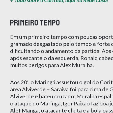
+ Tudo sobre o Coritiba, aqui na Rede Coxa!
Primeiro tempo
Em um primeiro tempo com poucas oportu
gramado desgastado pelo tempo e forte 
dificultando o andamento da partida. Aos 
após escanteio da esquerda, Ronald cabec
muitos perigos para Alex Muralha.
Aos 20′, o Maringá assustou o gol do Cori
área Alviverde – Saraiva foi para cima de 
Alviverde e bateu cruzado, Muralha espal
o ataque do Maringá, Igor Paixão faz boa j
Alef Manga, o atacante chuta e a bola pass