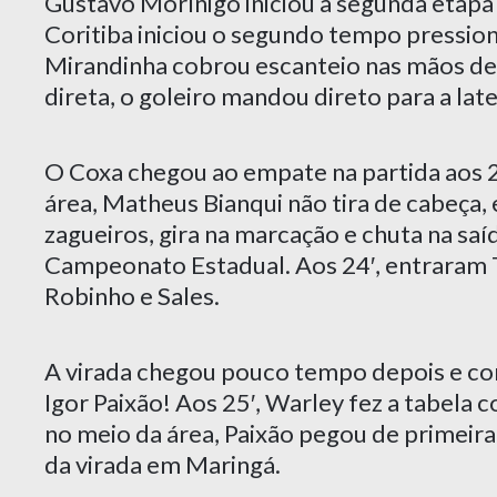
Gustavo Morínigo iniciou a segunda etapa
Coritiba iniciou o segundo tempo pression
Mirandinha cobrou escanteio nas mãos de M
direta, o goleiro mandou direto para a late
O Coxa chegou ao empate na partida aos 2
área, Matheus Bianqui não tira de cabeça
zagueiros, gira na marcação e chuta na saí
Campeonato Estadual. Aos 24′, entraram 
Robinho e Sales.
A virada chegou pouco tempo depois e com
Igor Paixão! Aos 25′, Warley fez a tabel
no meio da área, Paixão pegou de primeira 
da virada em Maringá.