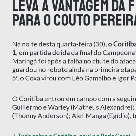
leva a vantagem da f
para o Couto Pereir
Na noite desta quarta-feira (30),
o Coritib
1
, em partida de ida da final do Campeona
Maringá foi após a falha no chute do ata
guardou no rebote ainda na primeira etap
5′, o Coxa virou com Léo Gamalho e Igor P
O Coritiba entrou em campo com a seguint
Guillermo e Warley (Matheus Alexandre); 
(Thonny Anderson); Alef Manga (Egídio), 