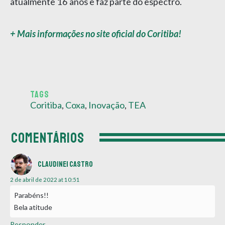
atualmente 16 anos e faz parte do espectro.
+ Mais informações no site oficial do Coritiba!
TAGS
Coritiba
,
Coxa
,
Inovação
,
TEA
COMENTÁRIOS
Claudinei castro
2 de abril de 2022 at 10:51
Parabéns!!
Bela atitude
Responder