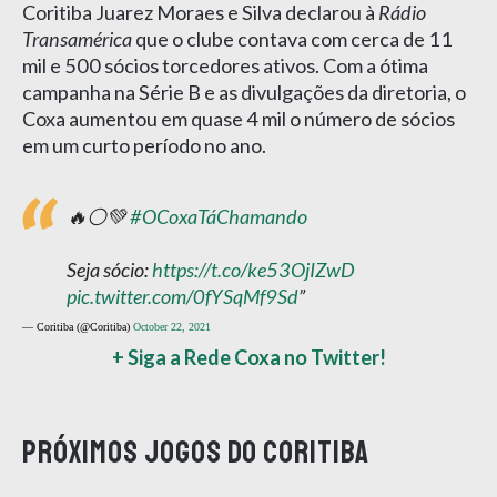
Coritiba Juarez Moraes e Silva declarou à
Rádio
Transamérica
que o clube contava com cerca de 11
mil e 500 sócios torcedores ativos. Com a ótima
campanha na Série B e as divulgações da diretoria, o
Coxa aumentou em quase 4 mil o número de sócios
em um curto período no ano.
🔥⚪💚
#OCoxaTáChamando
Seja sócio:
https://t.co/ke53OjIZwD
pic.twitter.com/0fYSqMf9Sd
— Coritiba (@Coritiba)
October 22, 2021
+ Siga a Rede Coxa no Twitter!
Próximos jogos do Coritiba