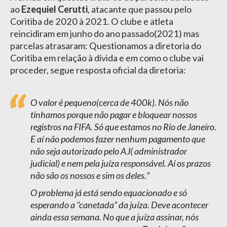
ao
Ezequiel Cerutti
, atacante que passou pelo
Coritiba de 2020 à 2021. O clube e atleta
reincidiram em junho do ano passado(2021) mas
parcelas atrasaram: Questionamos a diretoria do
Coritiba em relação à dívida e em como o clube vai
proceder, segue resposta oficial da diretoria:
O valor é pequeno(cerca de 400k). Nós não
tínhamos porque não pagar e bloquear nossos
registros na FIFA. Só que estamos no Rio de Janeiro.
E aí não podemos fazer nenhum pagamento que
não seja autorizado pelo AJ( administrador
judicial) e nem pela juíza responsável. Aí os prazos
não são os nossos e sim os deles.
O problema já está sendo equacionado e só
esperando a “canetada” da juíza. Deve acontecer
ainda essa semana. No que a juíza assinar, nós