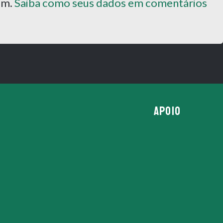
pam.
Saiba como seus dados em comentários
APOIO