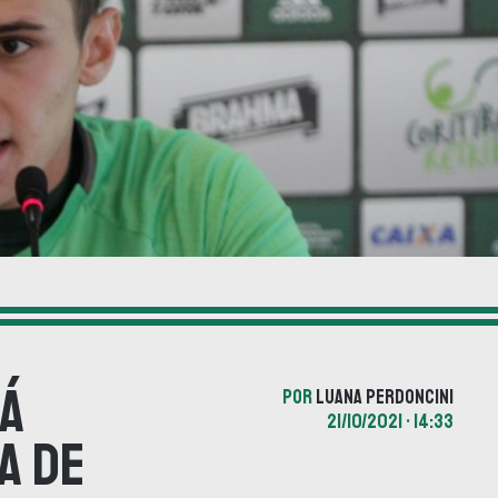
rá
POR
LUANA PERDONCINI
21/10/2021 • 14:33
a de