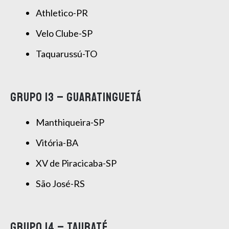
Athletico-PR
Velo Clube-SP
Taquarussú-TO
GRUPO 13 – GUARATINGUETÁ
Manthiqueira-SP
Vitória-BA
XV de Piracicaba-SP
São José-RS
GRUPO 14 – TAUBATÉ