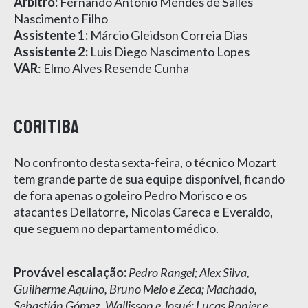
Árbitro:
Fernando Antônio Mendes de Salles
Nascimento Filho
Assistente 1:
Márcio Gleidson Correia Dias
Assistente 2:
Luis Diego Nascimento Lopes
VAR
: Elmo Alves Resende Cunha
CORITIBA
No confronto desta sexta-feira, o técnico Mozart
tem grande parte de sua equipe disponível, ficando
de fora apenas o goleiro Pedro Morisco e os
atacantes Dellatorre, Nicolas Careca e Everaldo,
que seguem no departamento médico.
Provável escalação:
Pedro Rangel; Alex Silva,
Guilherme Aquino, Bruno Melo e Zeca; Machado,
Sebastián Gómez, Wallisson e Josué; Lucas Ronier e