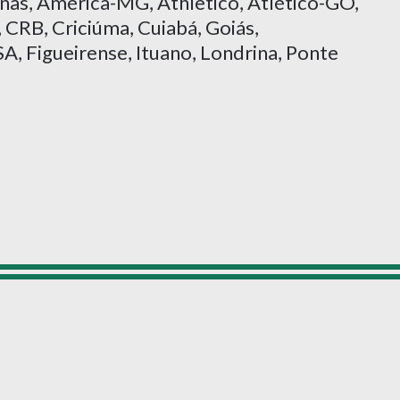
nas, América-MG, Athletico, Atlético-GO,
 CRB, Criciúma, Cuiabá, Goiás,
A, Figueirense, Ituano, Londrina, Ponte