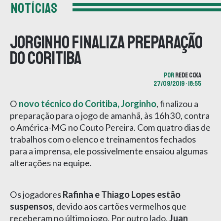
NOTÍCIAS
Jorginho finaliza preparação
do Coritiba
POR
REDE COXA
27/09/2019 • 18:55
O
novo técnico do Coritiba, Jorginho
, finalizou a
preparação para o jogo de amanhã, às 16h30, contra
o América-MG no Couto Pereira. Com quatro dias de
trabalhos com o elenco e treinamentos fechados
para a imprensa, ele possivelmente ensaiou algumas
alterações na equipe.
Os jogadores
Rafinha e Thiago Lopes estão
suspensos
, devido aos cartões vermelhos que
receberam no último jogo. Por outro lado,
Juan