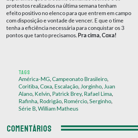
protestos realizados na última semana tenham
efeito positivo no elenco para que entrem em campo
com disposição e vontade de vencer. E que o time
tenha a eficiência necessária para conquistar os 3
pontos que tanto precisamos.
Pra cima, Coxa!
TAGS
América-MG
,
Campeonato Brasileiro
,
Coritiba
,
Coxa
,
Escalação
,
Jorginho
,
Juan
Alano
,
Kelvin
,
Patrick Brey
,
Rafael Lima
,
Rafinha
,
Rodrigão
,
Romércio
,
Serginho
,
Série B
,
William Matheus
COMENTÁRIOS