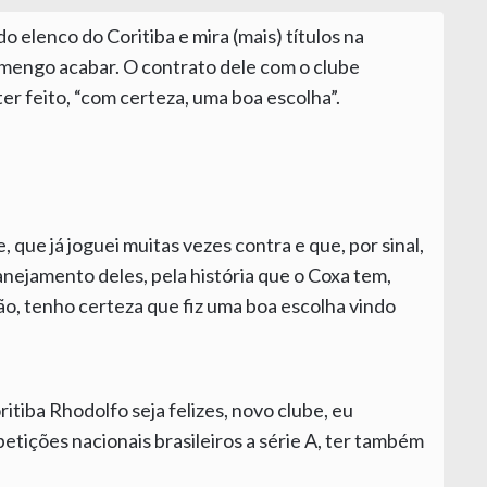
 elenco do Coritiba e mira (mais) títulos na
lamengo acabar. O contrato dele com o clube
ter feito, “com certeza, uma boa escolha”.
 que já joguei muitas vezes contra e que, por sinal,
planejamento deles, pela história que o Coxa tem,
ão, tenho certeza que fiz uma boa escolha vindo
itiba Rhodolfo seja felizes, novo clube, eu
etições nacionais brasileiros a série A, ter também