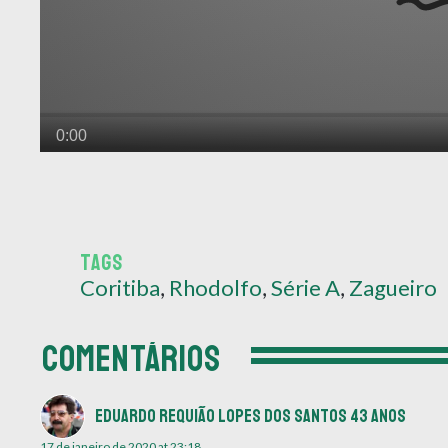
TAGS
Coritiba
,
Rhodolfo
,
Série A
,
Zagueiro
COMENTÁRIOS
Eduardo Requião Lopes dos Santos 43 anos
17 de janeiro de 2020 at 23:18