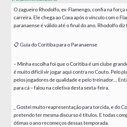
O zagueiro Rhodolfo, ex-Flamengo, confia na força do
carreira. Ele chega ao Coxa após o vínculo com o F
paranaense é válido até o final do ano. Rhodolfo diz 
📋 Guia do Coritiba para o Paranaense
– Minha escolha foi que o Coritiba é um clube grande,
é muito difícil vir jogar aqui contra no Couto. Pelo 
pelos jogadores de qualidade e pelo treinador… Ent
para cá – falou na coletiva desta sexta-feira.
_ Gostei muito reapresentação para torcida, e do Cor
pretendo ter mesma discurso é títulos. E todas comp
ótimas o ano recomeços dessas temporada.