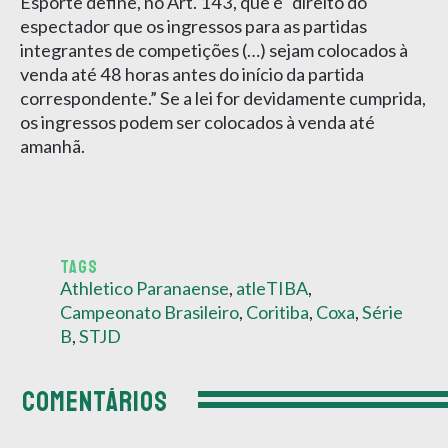
Esporte define, no Art. 143, que é “direito do
espectador que os ingressos para as partidas
integrantes de competições (…) sejam colocados à
venda até 48 horas antes do início da partida
correspondente.” Se a lei for devidamente cumprida,
os ingressos podem ser colocados à venda até
amanhã.
TAGS
Athletico Paranaense
,
atleTIBA
,
Campeonato Brasileiro
,
Coritiba
,
Coxa
,
Série
B
,
STJD
COMENTÁRIOS