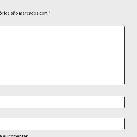
órios são marcados com
*
e eu comentar.