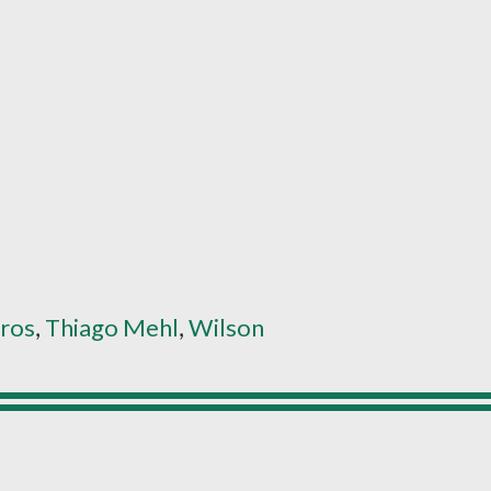
l
iros
,
Thiago Mehl
,
Wilson