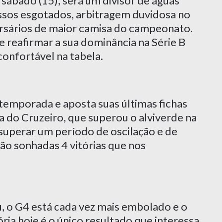
 sábado (15), será um divisor de águas
ssos esgotados, arbitragem duvidosa no
rsários de maior camisa do campeonato.
e reafirmar a sua dominância na Série B
onfortável na tabela.
temporada e aposta suas últimas fichas
a do Cruzeiro, que superou o alviverde na
 superar um período de oscilação e de
ão sonhadas 4 vitórias que nos
, o G4 está cada vez mais embolado e o
ória hoje é o único resultado que interessa.