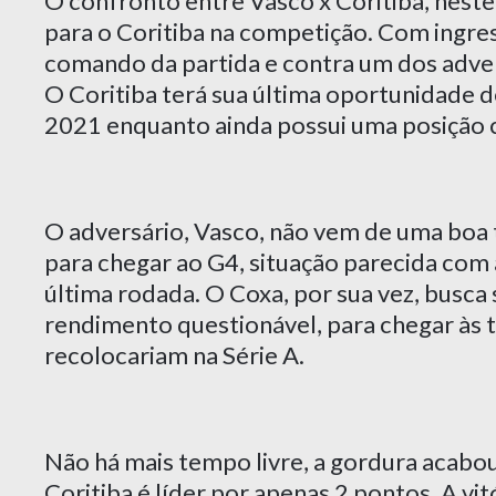
O confronto entre Vasco x Coritiba, neste
para o Coritiba na competição. Com ingre
comando da partida e contra um dos adve
O Coritiba terá sua última oportunidade d
2021 enquanto ainda possui uma posição c
O adversário, Vasco, não vem de uma boa 
para chegar ao G4, situação parecida com 
última rodada. O Coxa, por sua vez, busca
rendimento questionável, para chegar às t
recolocariam na Série A.
Não há mais tempo livre, a gordura acabou
Coritiba é líder por apenas 2 pontos. A vit