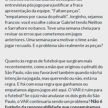
entrevistas pós jogo para justificar a fraca
apresentação da equipe. “Faltam peças”,
“empatamos por causa do pênalti”. Jorginho, sejamos
francos: você escolhe colocar Gabriel tendo Neilton
e Sarrafiore no banco. Teve uma semana cheia para
revisar os erros que cometemos em jogos
anteriores. Uma semana para motivar o time a não
jogar recuado. E o problema são realmente as peças?
Quanto às regras de futebol que surgiram mais
recentemente, como a mão que originou o pênalti do
São Paulo, não sou favorável também quando não há
intenção na jogada, mas querendo ou não, está na
regra. E foi com essa regra que ganhamos ou
empatamos alguns jogos até aqui. O VAR é ruim para
o futebol? Se o juiz não anulasse os dois gols do São
Paulo, o VAR continuaria sendo um problema?
Não é
fugindo da responsabilidade que conseguiremos