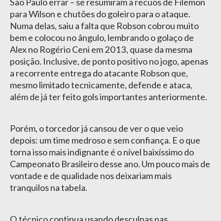
São Paulo errar – se resumiram a recuos de Filemon
para Wilson e chutões do goleiro para o ataque.
Numa delas, saiu a falta que Robson cobrou muito
bem e colocou no ângulo, lembrando o golaço de
Alex no Rogério Ceni em 2013, quase da mesma
posição. Inclusive, de ponto positivo no jogo, apenas
a recorrente entrega do atacante Robson que,
mesmo limitado tecnicamente, defende e ataca,
além de já ter feito gols importantes anteriormente.
Porém, o torcedor já cansou de ver o que veio
depois: um time medroso e sem confiança. E o que
torna isso mais indignante é o nível baixíssimo do
Campeonato Brasileiro desse ano. Um pouco mais de
vontade e de qualidade nos deixariam mais
tranquilos na tabela.
O técnico continua usando desculpas nas