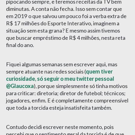
pipocando sempre, e teremos receitas da TV bem
diminutas. A conta não fecha. Isso sem contar que
em 2019 o que salvou um pouco foi a verba extra de
R$ 17 milhões do Esporte Interativo, imaginem a
situação sem esta grana? E mesmo assim tivemos
que buscar empréstimo de R$ 4 milhões, nesta reta
final do ano.
Fiquei algumas semanas sem escrever aqui, mas
sempre atuante nas redes sociais (
quem tiver
curiosidade, só seguir o meu twitter pessoal
@Glaucoxa
), porque simplesmente só tinha motivos
para criticar: diretoria; diretor de futebol; técnicos;
jogadores, enfim. E é completamente compreensível
que toda a torcida esteja insatisfeita também.
Contudo decidi escrever neste momento, pois
percebi que o sentimento geral da torcida é de que