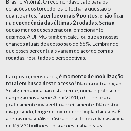
Brasil e Vitória). O recomendável, até para os
corações dos torcedores, é fechar a questão o
quanto antes,
fazer logo mais 9 pontos, e não ficar
na dependência das últimas 2 rodadas
. Seria a
opção menos desesperadora, emocionante,
digamos. A UFMG também calculou que as nossas
chances atuais de acesso são de 68%. Lembrando
que esses percentuais variam de acordo com as
rodadas, resultados e perspectivas.
Isto posto, meus caros,
é momento de mobilização
total em busca deste acesso!
Não há outra opção.
Se alguém ainda não está ciente, numa hipótese de
não jogarmos a série A em 2020, o Clube ficará
praticamente inviável financeiramente. Não estou
exagerando, longe de mim querer implantar caos. É
apenas uma análise básica e fria: temos dívidas acima
de R$ 230 milhões, fora ações trabalhistas