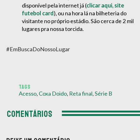
disponível pela internet já (
clicar aqui, site
futebol card
), ou na hora lá na bilheteria do
visitante no próprio estádio. São cerca de 2 mil
lugares pra nossa torcida.
#EmBuscaDoNossoLugar
TAGS
Acesso
,
Coxa Doido
,
Reta final
,
Série B
COMENTÁRIOS