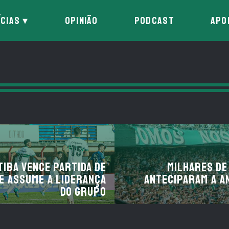
ÍCIAS
OPINIÃO
PODCAST
APO
tiba vence partida de
Milhares de
 e assume a liderança
anteciparam a a
do grupo