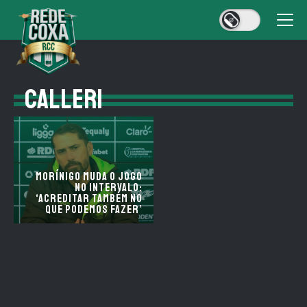
CALLERI
Morínigo muda o jogo
no intervalo:
‘acreditar também no
que podemos fazer’