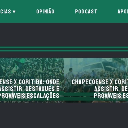
ÍCIAS
OPINIÃO
PODCAST
APO
nse x Coritiba: onde
Chapecoense x Cori
assistir, destaques e
assistir, d
prováveis escalações
prováveis e