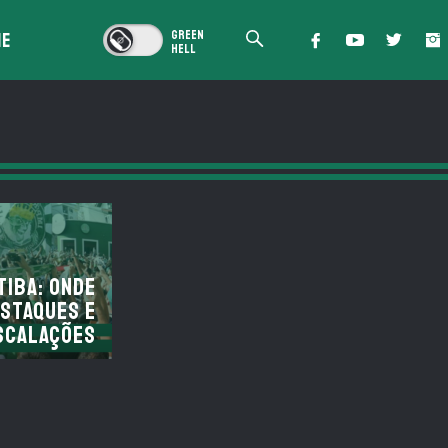
IE
tiba: onde
estaques e
scalações