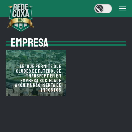
EMPRESA
Lei que permite que
clubes de futebol se
transformem em
empresa sociedade
anônima não isenta de
impostos