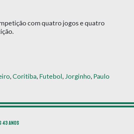
competição com quatro jogos e quatro
ição.
eiro
,
Coritiba
,
Futebol
,
Jorginho
,
Paulo
s 43 anos