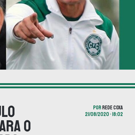
ulo
POR
REDE COXA
21/08/2020 • 18:02
para o