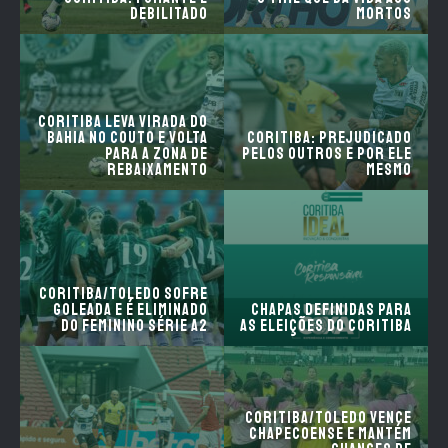
debilitado
mortos
Coritiba leva virada do
Bahia no Couto e volta
Coritiba: prejudicado
para a zona de
pelos outros e por ele
rebaixamento
mesmo
Coritiba/Toledo sofre
goleada e é eliminado
Chapas definidas para
do Feminino Série A2
as eleições do Coritiba
Coritiba/Toledo vence
Chapecoense e mantém