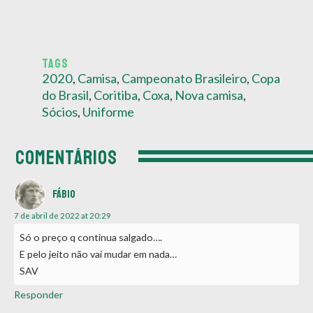
TAGS
2020
,
Camisa
,
Campeonato Brasileiro
,
Copa
do Brasil
,
Coritiba
,
Coxa
,
Nova camisa
,
Sócios
,
Uniforme
COMENTÁRIOS
Fábio
7 de abril de 2022 at 20:29
Só o preço q continua salgado….
E pelo jeito não vai mudar em nada…
SAV
Responder