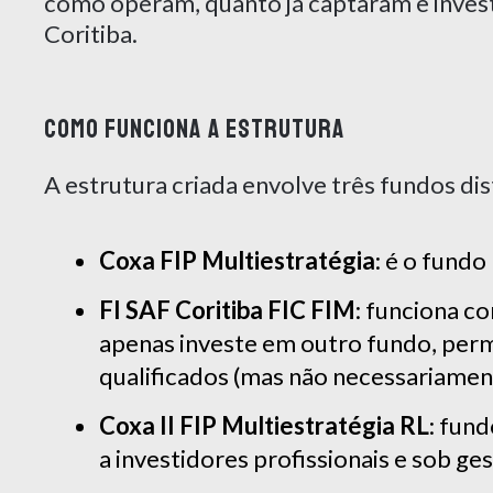
como operam, quanto já captaram e investi
Coritiba.
COMO FUNCIONA A ESTRUTURA
A estrutura criada envolve três fundos dis
Coxa FIP Multiestratégia
: é o fundo
FI SAF Coritiba FIC FIM
: funciona 
apenas investe em outro fundo, perm
qualificados (mas não necessariamen
Coxa II FIP Multiestratégia RL
: fun
a investidores profissionais e sob ge