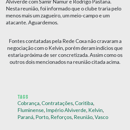
Alviverde com Samir Namur e Rodrigo Pastana.
Nesta reunião, foi informado que o clube traria pelo
menos mais um zagueiro, um meio-campo e um
atacante. Aguardemos.
Fontes contatadas pela Rede Coxa não cravaram a
negociação com o Kelvin, porém deram indícios que
estaria próxima de ser concretizada. Assim como os
outros dois mencionados na reunião citada acima.
TAGS
Cobrança
,
Contratações
,
Coritiba
,
Fluminense
,
Império Alviverde
,
Kelvin
,
Paraná
,
Porto
,
Reforços
,
Reunião
,
Vasco