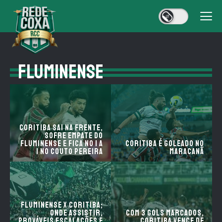
FLUMINENSE
Coritiba sai na frente,
sofre empate do
Fluminense e fica no 1 a
Coritiba é goleado no
1 no Couto Pereira
Maracanã
Fluminense x Coritiba;
onde assistir,
Com 3 gols marcados,
prováveis escalações e
Coritiba vence de