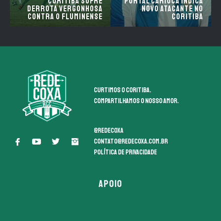
Coritiba sofre
Portal carioca indica
derrota vergonhosa
novo atacante no
contra o Fluminense
Coritiba
Curtimos o coritiba.
Compartilhamos o nosso amor.
@redecoxa
contato@redecoxa.com.br
Política de Privacidade
APOIO