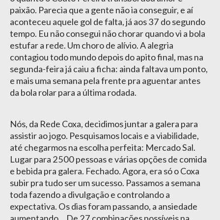
paixão. Parecia que a gente não ia conseguir, e aí
aconteceu aquele gol de falta, já aos 37 do segundo
tempo. Eu não consegui não chorar quando vi a bola
estufar a rede. Um choro de alívio. A alegria
contagiou todo mundo depois do apito final, mas na
segunda-feira já caiu a ficha: ainda faltava um ponto,
e mais uma semana pela frente pra aguentar antes
da bola rolar para a última rodada.
Nós, da Rede Coxa, decidimos juntar a galera para
assistir ao jogo. Pesquisamos locais e a viabilidade,
até chegarmos na escolha perfeita: Mercado Sal.
Lugar para 2500 pessoas e várias opções de comida
e bebida pra galera. Fechado. Agora, era só o Coxa
subir pra tudo ser um sucesso. Passamos a semana
toda fazendo a divulgação e controlando a
expectativa. Os dias foram passando, a ansiedade
aumentando… De 27 combinações possíveis na