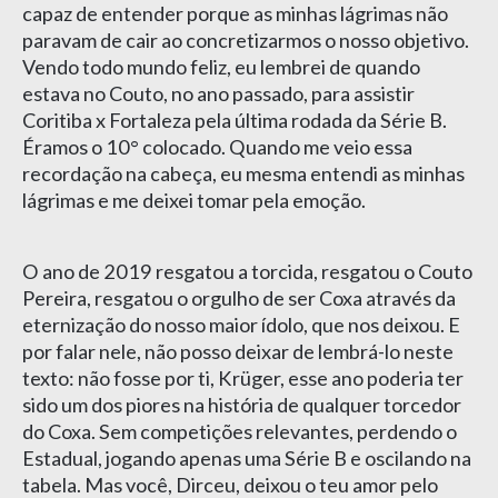
capaz de entender porque as minhas lágrimas não
paravam de cair ao concretizarmos o nosso objetivo.
Vendo todo mundo feliz, eu lembrei de quando
estava no Couto, no ano passado, para assistir
Coritiba x Fortaleza pela última rodada da Série B.
Éramos o 10° colocado. Quando me veio essa
recordação na cabeça, eu mesma entendi as minhas
lágrimas e me deixei tomar pela emoção.
O ano de 2019 resgatou a torcida, resgatou o Couto
Pereira, resgatou o orgulho de ser Coxa através da
eternização do nosso maior ídolo, que nos deixou. E
por falar nele, não posso deixar de lembrá-lo neste
texto: não fosse por ti, Krüger, esse ano poderia ter
sido um dos piores na história de qualquer torcedor
do Coxa. Sem competições relevantes, perdendo o
Estadual, jogando apenas uma Série B e oscilando na
tabela. Mas você, Dirceu, deixou o teu amor pelo