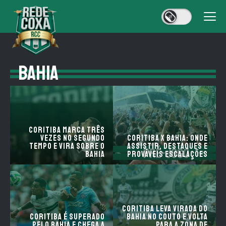
BAHIA
Coritiba marca três
vezes no segundo
Coritiba X Bahia: onde
tempo e vira sobre o
assistir, destaques e
Bahia
prováveis escalações
Coritiba leva virada do
Coritiba é superado
Bahia no Couto e volta
pelo Bahia e chega a
para a zona de