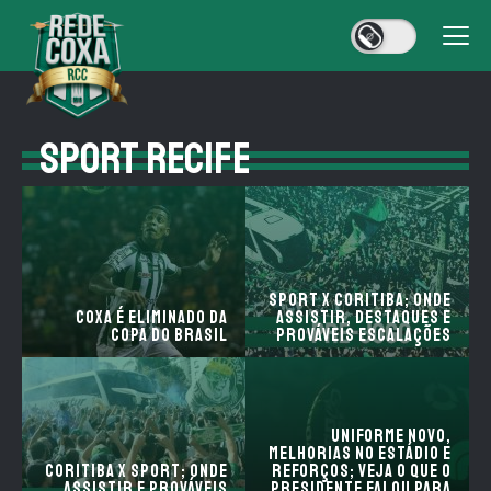
SPORT RECIFE
Sport x Coritiba; onde
Coxa é eliminado da
assistir, destaques e
Copa do Brasil
prováveis escalações
Uniforme novo,
melhorias no estádio e
Coritiba x Sport; onde
reforços; Veja o que o
assistir e prováveis
Presidente falou para