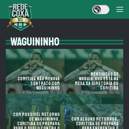
WAGUININHO
Renovação de
Coritiba não renova
Waguininho está na
contrato com
mesa da diretoria do
Waguininho
Coritiba
Com possível retorno
de Waguininho,
Com alguns retornos,
Coritiba se prepara
Coritiba se prepara
para o duelo contra o
para enfrentar o