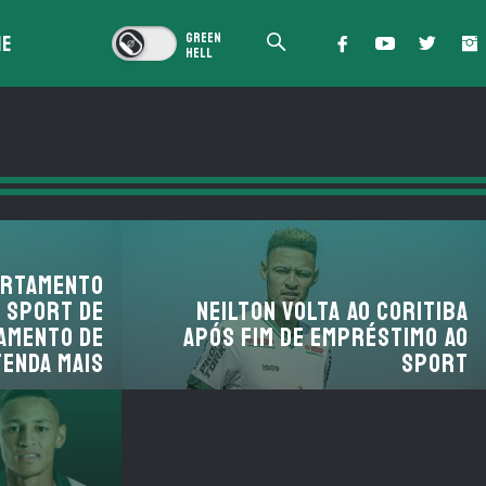
IE
artamento
o Sport de
Neilton volta ao Coritiba
tamento de
após fim de empréstimo ao
tenda mais
Sport