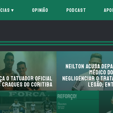
ÍCIAS
OPINIÃO
PODCAST
APO
Neilton acusa dep
médico d
ça o tatuador oficial
negligenciar o tra
 craques do Coritiba
lesão; en