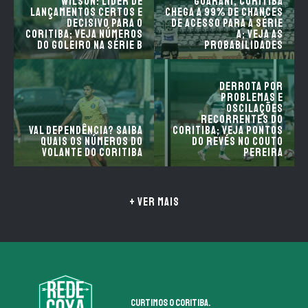
Wilson: líder de
Guarani, Coritiba
lançamentos certos e
chega a 99% de chances
decisivo para o
de acesso para a Série
Coritiba; veja números
A; veja as
do goleiro na Série B
probabilidades
Derrota por
problemas e
oscilações
recorrentes do
Val dependência? Saiba
Coritiba; veja pontos
quais os números do
do revés no Couto
volante do Coritiba
Pereira
+ VER MAIS
Curtimos o coritiba.