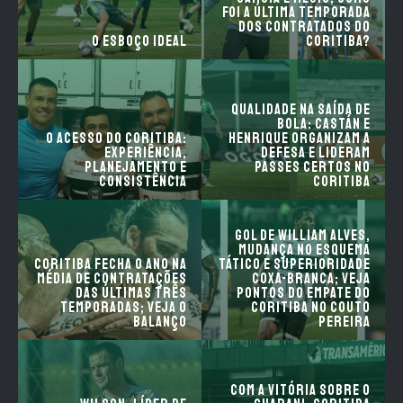
foi a última temporada
dos contratados do
O esboço ideal
Coritiba?
Qualidade na saída de
bola: Castán e
O acesso do Coritiba:
Henrique organizam a
experiência,
defesa e lideram
planejamento e
passes certos no
consistência
Coritiba
Gol de William Alves,
mudança no esquema
Coritiba fecha o ano na
tático e superioridade
média de contratações
Coxa-Branca; veja
das últimas três
pontos do empate do
temporadas; veja o
Coritiba no Couto
balanço
Pereira
Com a vitória sobre o