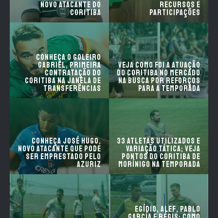
novo atacante do
Recursos e
Coritiba
Participações
Conheça o goleiro
Gabriel, primeira
Veja como foi a atuação
contratação do
do Coritiba no mercado
Coritiba na janela de
na busca por reforços
transferências
para a temporada
Conheça José Hugo,
33 atletas utilizados e
novo atacante que pode
variação tática; veja
ser emprestado pelo
pontos do Coritiba de
Azuriz
Morínigo na temporada
Egídio, Alef, Pablo
García e Régis; como