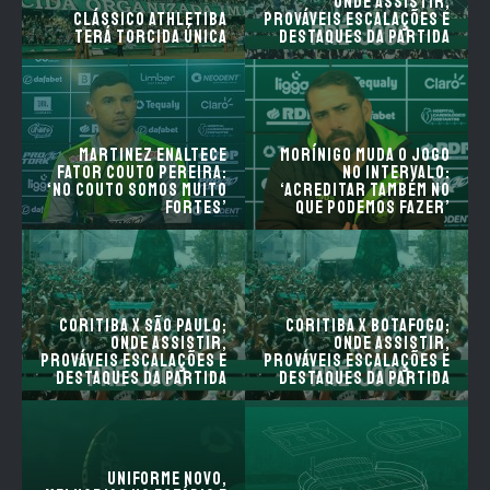
onde assistir,
Clássico AthleTIBA
prováveis escalações e
terá torcida única
destaques da partida
Martinez enaltece
Morínigo muda o jogo
fator Couto Pereira:
no intervalo:
‘No Couto somos muito
‘acreditar também no
fortes’
que podemos fazer’
Coritiba x São Paulo;
Coritiba x Botafogo;
onde assistir,
onde assistir,
prováveis escalações e
prováveis escalações e
destaques da partida
destaques da partida
Uniforme novo,