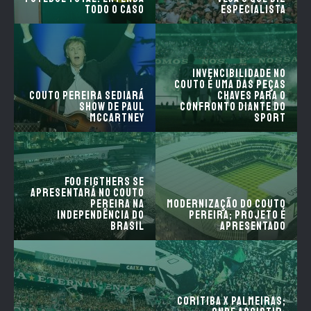
Todo o Caso
especialista
Invencibilidade no
Couto é uma das peças
Couto Pereira sediará
chaves para o
show de Paul
confronto diante do
McCartney
Sport
Foo Figthers se
apresentará no Couto
Pereira na
Modernização do Couto
independência do
Pereira; Projeto é
Brasil
apresentado
Coritiba x Palmeiras;