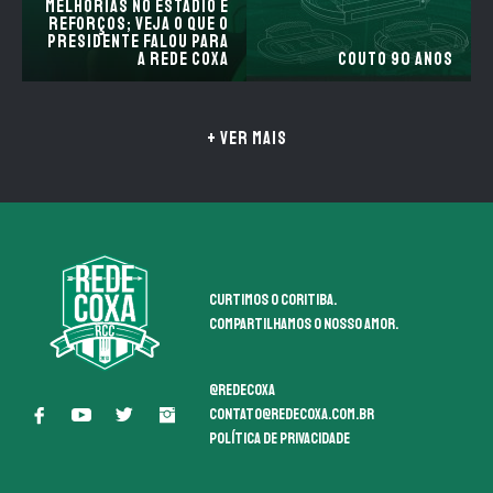
melhorias no estádio e
reforços; Veja o que o
Presidente falou para
a Rede Coxa
Couto 90 anos
+ VER MAIS
Curtimos o coritiba.
Compartilhamos o nosso amor.
@redecoxa
contato@redecoxa.com.br
Política de Privacidade