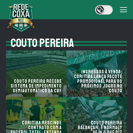
COUTO PEREIRA
Ingressos à venda:
Coritiba lança pacote
Couto Pereira recebe
promocional para os
sistema de impedimento
próximos jogos no
semiautomático da CBF
Couto
Coritiba Rescinde
Couto Pereira
Contrato com a
balançar, é normal?
Futebol Total: Entenda
Veja o que diz