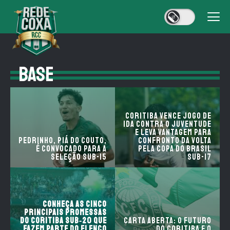
BASE
Coritiba vence jogo de
ida contra o Juventude
e leva vantagem para
Pedrinho, Piá do Couto,
confronto da volta
é convocado para a
pela Copa do Brasil
seleção sub-15
Sub-17
Conheça as cinco
principais promessas
do Coritiba sub‑20 que
CARTA ABERTA: O FUTURO
fazem parte do elenco
DO CORITIBA E O