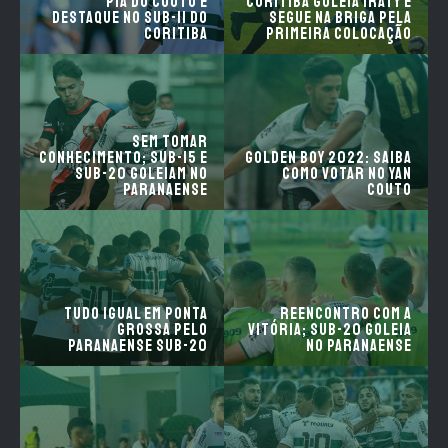
Piá do Couto é
Coritiba goleia Iraty e
destaque no sub-11 do
segue na briga pela
Coritiba
primeira colocação
Sem tomar
conhecimento; Sub-15 e
Golden Boy 2022: saiba
Sub-20 goleiam no
como votar no Yan
Paranaense
Couto
Tudo igual em Ponta
Reencontro com a
Grossa pelo
vitória; Sub-20 goleia
Paranaense Sub-20
no Paranaense